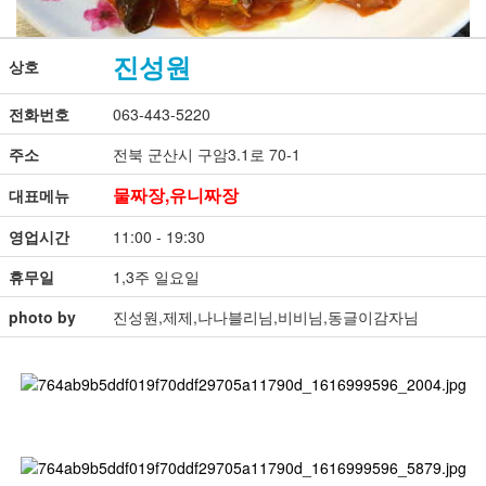
진성원
상호
전화번호
063-443-5220
주소
전북 군산시 구암3.1로 70-1
물짜장,유니짜장
대표메뉴
영업시간
11:00 - 19:30
휴무일
1,3주 일요일
photo by
진성원,제제,나나블리님,비비님,동글이감자님