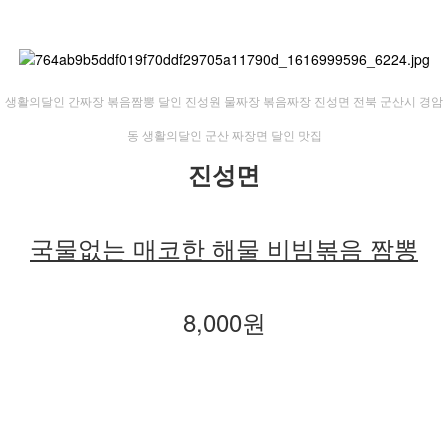
​생활의달인 간짜장 볶음짬뽕 달인 진성원 물짜장 볶음짜장 진성면 전북 군산시 경암
동 생활의달인 군산 짜장면 달인 맛집
진성면
국물없는 매코한 해물 비빔볶음 짬뽕
8,000원