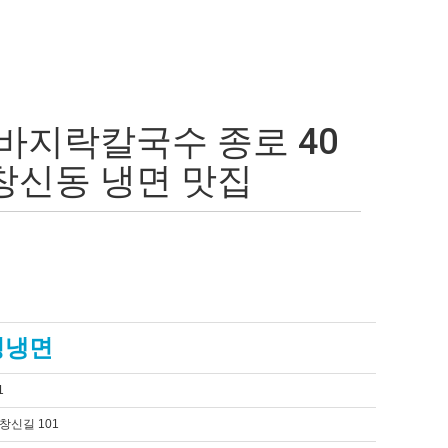
바지락칼국수 종로 40
창신동 냉면 맛집
정냉면
1
창신길 101