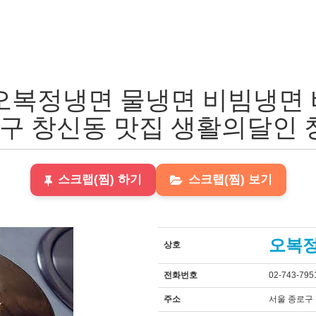
오복정냉면 물냉면 비빔냉면 
로구 창신동 맛집 생활의달인 
스크랩(찜) 하기
스크랩(찜) 보기
오복
상호
전화번호
02-743-795
주소
서울 종로구 