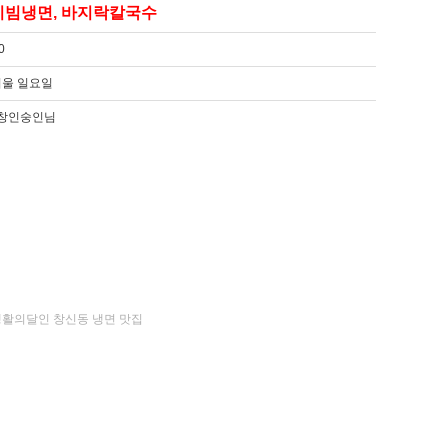
비빔냉면, 바지락칼국수
0
겨울 일요일
,창인숭인님
생활의달인 창신동 냉면 맛집