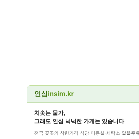
인심
insim.kr
치솟는 물가,
그래도 인심 넉넉한 가게는 있습니다
전국 곳곳의 착한가격 식당·미용실·세탁소·알뜰주유