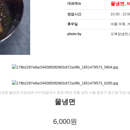
물냉면, 
대표메뉴
영업시간
10:30 - 22:0
휴무일
여름 무휴, 
photo by
오복정냉면
냉면 물냉면 비빔냉면 바지락칼국수 종로 40년 전통 냉면 서울 종로구 창신동 맛집 
물냉면
6,000원