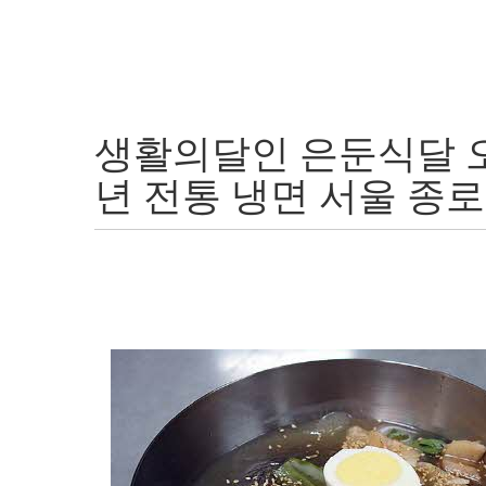
생활의달인 은둔식달 
년 전통 냉면 서울 종