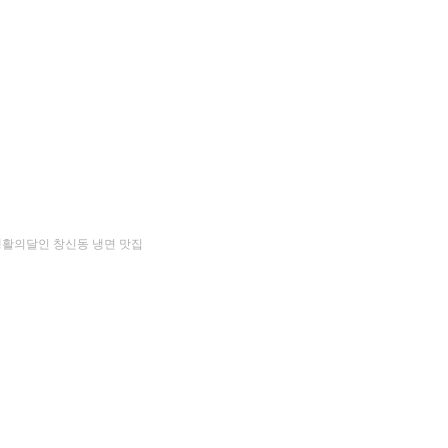
생활의달인 창신동 냉면 맛집