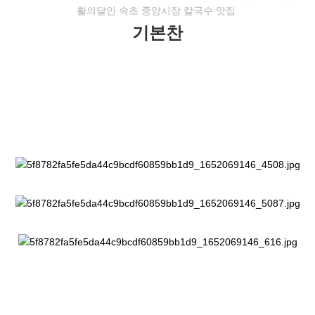
활의달인 속초 중앙시장 칼국수 맛집
기본찬