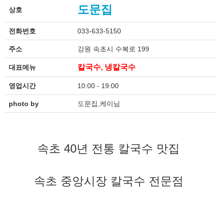
도문집
상호
전화번호
033-633-5150
주소
강원 속초시 수복로 199
칼국수, 냉칼국수
대표메뉴
영업시간
10:00 - 19:00
photo by
도문집,케이님
속초 40년 전통 칼국수 맛집
속초 중앙시장 칼국수 전문점