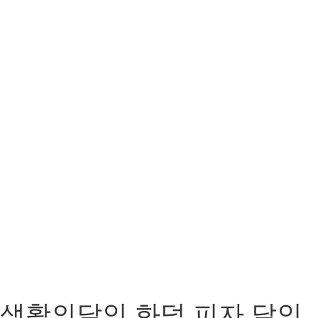
생활의달인 화덕 피자 달인