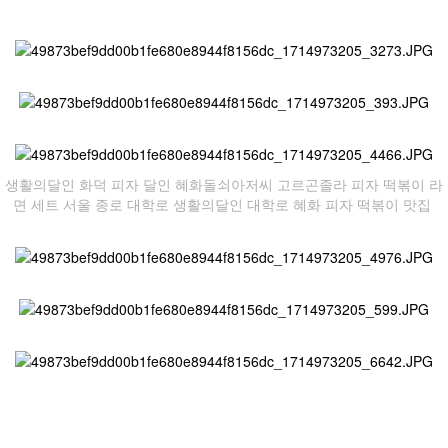
생활의달인 화덕 피자 달인 혜화돌쇠아저씨 고르곤졸라 피자 떡볶이 라
면 세트 서울 종로 대학로 생활의달인 대학로 혜화 피자 떡볶이 맛집