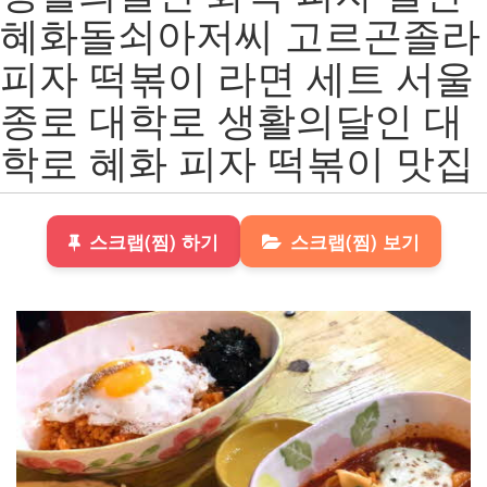
혜화돌쇠아저씨 고르곤졸라
피자 떡볶이 라면 세트 서울
종로 대학로 생활의달인 대
학로 혜화 피자 떡볶이 맛집
스크랩(찜) 하기
스크랩(찜) 보기